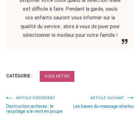
simplifier votre choix quand la sélection finale
est difficile à faire. Pendant la garde, seuls
vos enfants sauront vous informer sur la
qualité du service : alors à vous de jouer pour
sélectionner le meilleur pour votre famille !
CATÉGORIE :
GUIDE MÉTIER
Navigation
ARTICLE PRÉCÉDENT
ARTICLE SUIVANT
Destruction archives : le
Les bases du massage shiatsu
de
recyclage a le vent en poupe
l’article