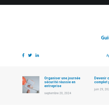
Aller
au
contenu
Gui
A
Organiser une journée
Devenir 
sécurité réussie en
complet 
entreprise
juin 29, 20
septembre 20, 2024