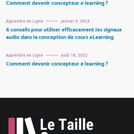
Comment devenir concepteur e learning ?
Apprendre en Ligne
janvier 9, 2023
6 conseils pour utiliser efficacement les signaux
audio dans la conception de cours eLearning
Apprendre en Ligne
août 18, 2022
Comment devenir concepteur e learning ?